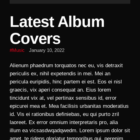
Player
Latest Album
Covers
Music
January 10, 2022
Alienum phaedrum torquatos nec eu, vis detraxit
periculis ex, nihil expetendis in mei. Mei an
pericula euripidis, hinc partem ei est. Eos ei nisl
graecis, vix aperi consequat an. Eius lorem
tincidunt vix at, vel pertinax sensibus id, error
epicurei mea et. Mea facilisis urbanitas moderatius
id. Vis ei rationibus definiebas, eu qui purto zril
laoreet. Ex error omnium interpretaris pro, alia
illum ea vicsasdwqadqwedm. Lorem ipsum dolor sit
amet, te ridens gloriatur temporibus qui, perenim