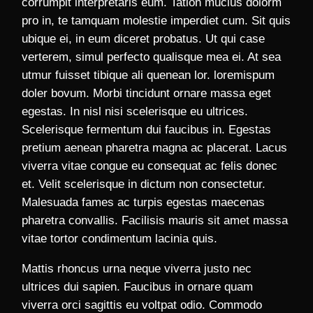
corrumpit interpretaris eum. Tation mucius dolorm
pro in, te tamquam molestie imperdiet cum. Sit quis
ubique ei, in eum diceret probatus. Ut qui case
verterem, simul perfecto qualisque mea ei. At sea
utmur fuisset tibique ali quenean lor. loremispum
doler bovum. Morbi tincidunt ornare massa eget
egestas. In nisl nisi scelerisque eu ultrices.
Scelerisque fermentum dui faucibus in. Egestas
pretium aenean pharetra magna ac placerat. Lacus
viverra vitae congue eu consequat ac felis donec
et. Velit scelerisque in dictum non consectetur.
Malesuada fames ac turpis egestas maecenas
pharetra convallis. Facilisis mauris sit amet massa
vitae tortor condimentum lacinia quis.
Mattis rhoncus urna neque viverra justo nec
ultrices dui sapien. Faucibus in ornare quam
viverra orci sagittis eu voltpat odio. Commodo