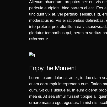
Alienum phaedrum torquatos nec eu, vis detra
pericula euripidis, hinc partem ei est. Eos e
tincidunt vix at, vel pertinax sensibus id, e
moderatius id. Vis ei rationibus definiebas, 
interpretaris pro, alia illum ea vicsasdwqa
gloriatur temporibus qui, perenim veritus 
referrentur.
Enjoy the Moment
Lorem ipsum dolor sit amet, id duo diam sc
etiam corrumpit interpretaris eum. Tation m
cum. Sit quis ubique ei, in eum diceret pro
mea ei. At sea utmur fuisset tibique ali qu
ornare massa eget egestas. In nisl nisi sce