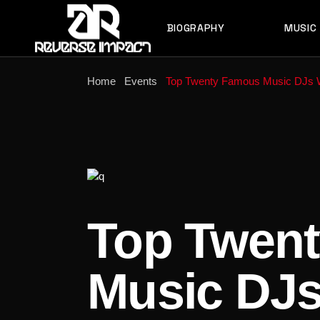
BIOGRAPHY
MUSIC
Home
Events
Top Twenty Famous Music DJs 
RELEAS
MASHUP
PLAYLI
PODCA
FREE D
PRIVAT
Top Twen
Music DJ