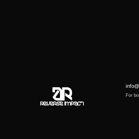
info@
For bo