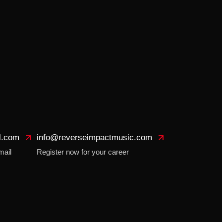
l.com
info@reverseimpactmusic.com
mail
Register now for your career