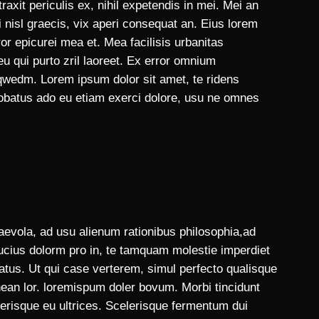
xit periculis ex, nihil expetendis in mei. Mei an
i nisl graecis, vix aperi consequat an. Eius lorem
rror epicurei mea et. Mea facilisis urbanitas
eu qui purto zril laoreet. Ex error omnium
dqwedm. Lorem ipsum dolor sit amet, te ridens
probatus ado eu etiam exerci dolore, usu ne omnes
aevola, ad usu alienum rationibus philosophia,ad
ucius dolorm pro in, te tamquam molestie imperdiet
batus. Ut qui case verterem, simul perfecto qualisque
enean lor. loremispum doler bovum. Morbi tincidunt
lerisque eu ultrices. Scelerisque fermentum dui