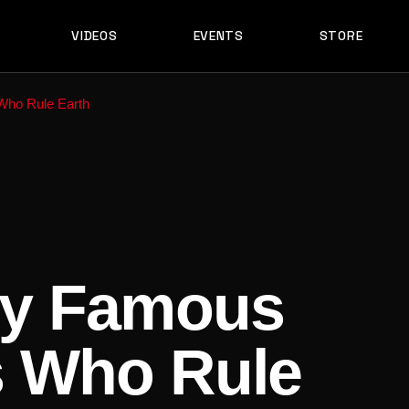
VIDEOS
EVENTS
STORE
Who Rule Earth
ES
PERFORMANCES
S & EDITS
STS
ST
OWNLOAD
E DOWNLOAD
ty Famous
s Who Rule