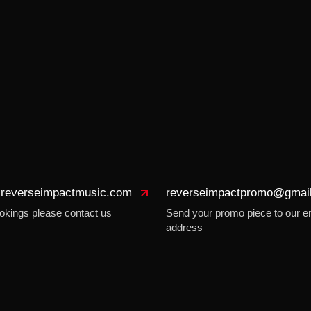
reverseimpactmusic.com
reverseimpactpromo@gmai
okings please contact us
Send your promo piece to our e
address