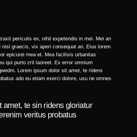
xit periculis ex, nihil expetendis in mei. Mei an
i nisl graecis, vix aperi consequat an. Eius lorem
rror epicurei mea et. Mea facilisis urbanitas
eu qui purto zril laoreet. Ex error omnium
dqwedm. Lorem ipsum dolor sit amet, te ridens
probatus ado eu etiam exerci dolore, usu ne omnes
 amet, te sin ridens gloriatur
perenim veritus probatus