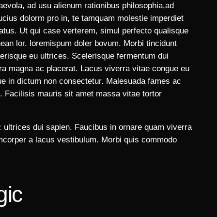
aevola, ad usu alienum rationibus philosophia,ad
ucius dolorm pro in, te tamquam molestie imperdiet
batus. Ut qui case verterem, simul perfecto qualisque
enean lor. loremispum doler bovum. Morbi tincidunt
lerisque eu ultrices. Scelerisque fermentum dui
ra magna ac placerat. Lacus viverra vitae congue eu
sque in dictum non consectetur. Malesuada fames ac
 Facilisis mauris sit amet massa vitae tortor
 ultrices dui sapien. Faucibus in ornare quam viverra
lamcorper a lacus vestibulum. Morbi quis commodo
gic